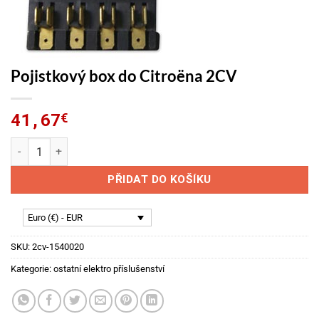
Pojistkový box do Citroëna 2CV
41,67
€
Pojistkový box do Citroëna 2CV množství
PŘIDAT DO KOŠÍKU
Euro (€) - EUR
SKU:
2cv-1540020
Kategorie:
ostatní elektro příslušenství