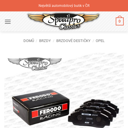
Přeskočit
Největší automobilový butik v ČR
na
obsah
0
DOMŮ
/
BRZDY
/
BRZDOVÉ DESTIČKY
/
OPEL