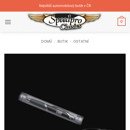
Přeskočit
Největší automobilový butik v ČR
na
obsah
0
DOMŮ
/
BUTIK
/
OSTATNÍ