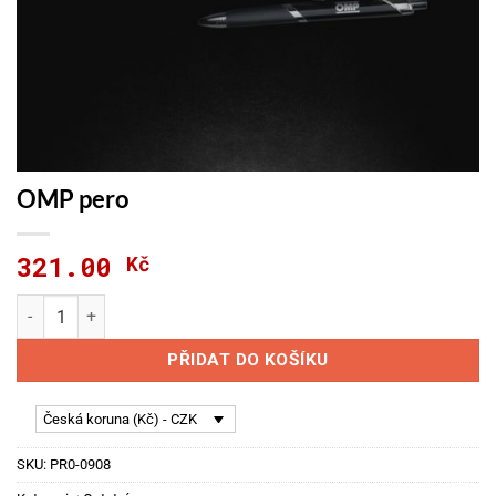
OMP pero
321.00
Kč
OMP pero množství
PŘIDAT DO KOŠÍKU
Česká koruna (Kč) - CZK
SKU:
PR0-0908