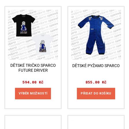
DĚTSKÉ TRIČKO SPARCO
DĚTSKÉ PYŽAMO SPARCO
FUTURE DRIVER
594.00
Kč
855.00
Kč
VÝBĚR MOŽNOSTÍ
PŘIDAT DO KOŠÍKU
Tento
produkt
má
více
variant.