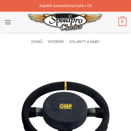
Přeskočit
Největší automobilový butik v ČR
na
obsah
0
DOMŮ
/
INTERIÉR
/
VOLANTY A NÁBY