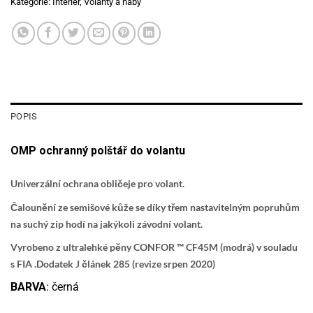
Kategorie:
Interiér
,
Volanty a náby
POPIS
OMP ochranný polštář do volantu
Univerzální ochrana obličeje pro volant.
Čalounění ze semišové kůže se díky třem nastavitelným popruhům
na suchý zip hodí na jakýkoli závodní volant.
Vyrobeno z ultralehké pěny CONFOR ™ CF45M (modrá) v souladu
s FIA .Dodatek J článek 285 (revize srpen 2020)
BARVA
: černá