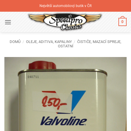
Přeskočit
Největší automobilový butik v ČR
na
obsah
0
DOMŮ
/
OLEJE, ADITIVA, KAPALINY
/
ČISTIČE, MAZACÍ SPREJE,
OSTATNÍ