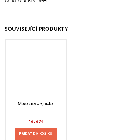
Cena za kus s DPH
SOUVISEJÍCÍ PRODUKTY
Bazar
Mosazná olejnička
16,67
€
PŘIDAT DO KOŠÍKU