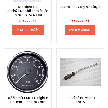
Speedpro alu
Sparco – návleky na pásy 3″
podložka/pedál nohy řidiče
– slza – BLACK LINE
415.00
Kč
568.00
Kč
PŘIDAT DO KOŠÍKU
VÝBĚR MOŽNOSTÍ
Tento
produkt
má
více
variant.
Možnosti
lze
vybrat
na
stránce
produktu
Otáčkoměr SMITHS Flight Ø
Řadicí páka Renault
100 mm 0-8000 ot / min
ALPINE A110