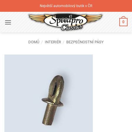
Přeskočit
Největší automobilový butik v ČR
na
obsah
0
DOMŮ
/
INTERIÉR
/
BEZPEČNOSTNÍ PÁSY