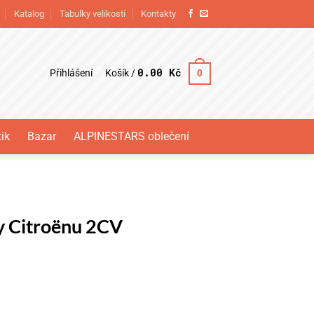
Katalog
Tabulky velikostí
Kontakty
0.00
Kč
Přihlášení
0
Košík /
ik
Bazar
ALPINESTARS oblečení
y Citroënu 2CV
V množství