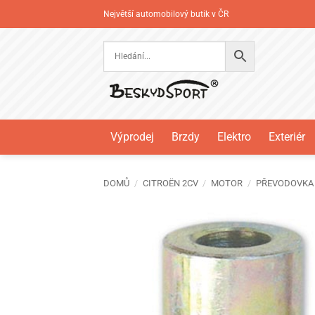
Přeskočit
Největší automobilový butik v ČR
na
obsah
Výprodej
Brzdy
Elektro
Exteriér
DOMŮ
/
CITROËN 2CV
/
MOTOR
/
PŘEVODOVKA 