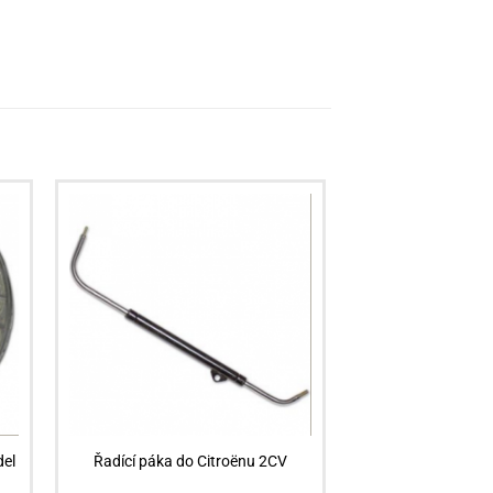
del
Řadící páka do Citroënu 2CV