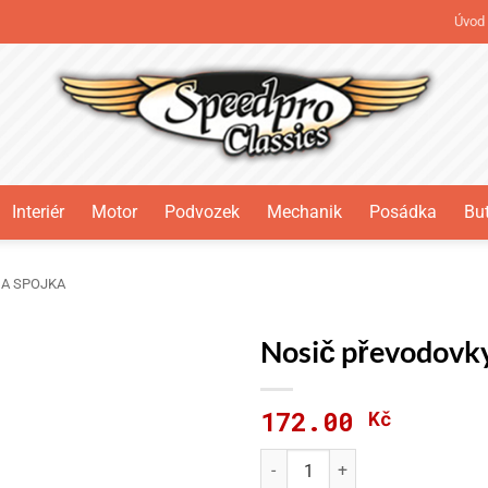
Úvod
Interiér
Motor
Podvozek
Mechanik
Posádka
But
A SPOJKA
Nosič převodovk
172.00
Kč
Nosič převodovky Citroënu 2C