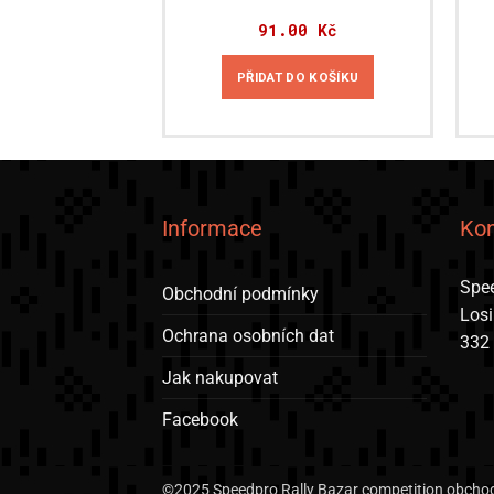
91.00
Kč
PŘIDAT DO KOŠÍKU
Informace
Kon
Spee
Obchodní podmínky
Los
Ochrana osobních dat
332
Jak nakupovat
Facebook
©2025 Speedpro Rally Bazar competition obchod 