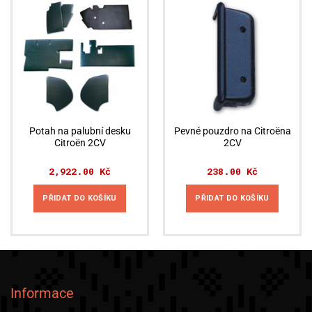
Potah na palubní desku
Pevné pouzdro na Citroëna
Citroën 2CV
2CV
2,922.00
Kč
238.00
Kč
PŘIDAT DO KOŠÍKU
PŘIDAT DO KOŠÍKU
Informace