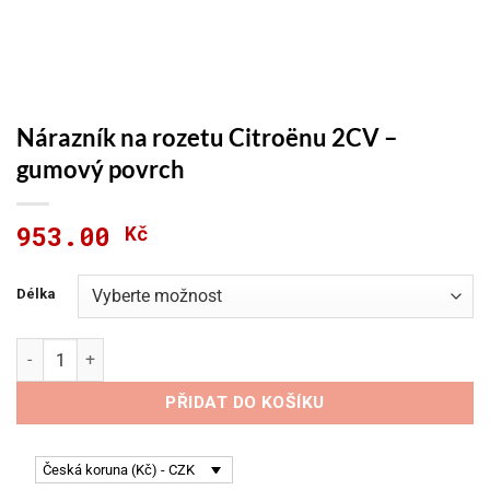
Nárazník na rozetu Citroënu 2CV –
gumový povrch
953.00
Kč
Délka
Nárazník na rozetu Citroënu 2CV - gumový povrch množství
PŘIDAT DO KOŠÍKU
Česká koruna (Kč) - CZK