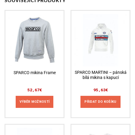
SOUVISEJÍCÍ PRODUKTY
SPARCO MARTINI – pánská
SPARCO mikina Frame
bílá mikina s kapucí
52,67
€
95,63
€
VÝBĚR MOŽNOSTÍ
PŘIDAT DO KOŠÍKU
Tento
produkt
má
více