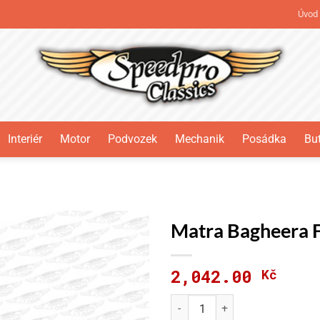
Úvod
Interiér
Motor
Podvozek
Mechanik
Posádka
But
Matra Bagheera 
2,042.00
Kč
Matra Bagheera Ferodo DS 25