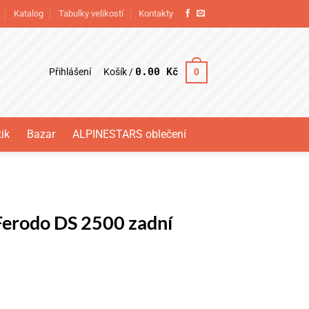
Katalog
Tabulky velikostí
Kontakty
0.00
Kč
Přihlášení
0
Košík /
ik
Bazar
ALPINESTARS oblečení
Ferodo DS 2500 zadní
00 zadní množství