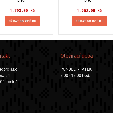
přední
přední
1,793.00
Kč
1,952.00
Kč
PŘIDAT DO KOŠÍKU
PŘIDAT DO KOŠÍKU
takt
Otevírací doba
dpro s.r.o.
PONDĚLÍ - PÁTEK:
iná 84
7:00 - 17:00 hod.
 04 Losiná