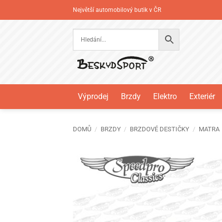
Přeskočit
Největší automobilový butik v ČR
na
obsah
Výprodej
Brzdy
Elektro
Exteriér
DOMŮ
/
BRZDY
/
BRZDOVÉ DESTIČKY
/
MATRA