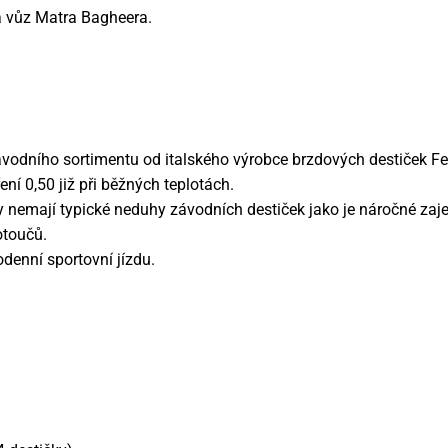
a vůz Matra Bagheera.
ávodního sortimentu od italského výrobce brzdových destiček Fe
ní 0,50 již při běžných teplotách.
y nemají typické neduhy závodních destiček jako je náročné zajet
kotoučů.
odenní sportovní jízdu.