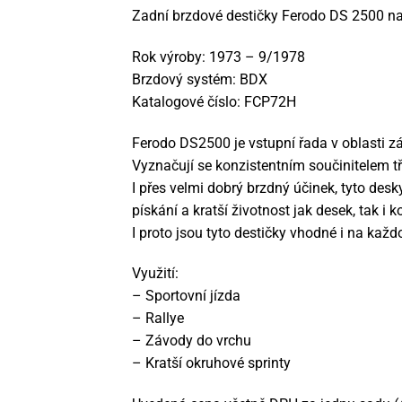
Zadní brzdové destičky Ferodo DS 2500 n
Rok výroby: 1973 – 9/1978
Brzdový systém: BDX
Katalogové číslo: FCP72H
Ferodo DS2500 je vstupní řada v oblasti z
Vyznačují se konzistentním součinitelem tře
I přes velmi dobrý brzdný účinek, tyto desk
pískání a kratší životnost jak desek, tak i 
I proto jsou tyto destičky vhodné i na každ
Využití:
– Sportovní jízda
– Rallye
– Závody do vrchu
– Kratší okruhové sprinty