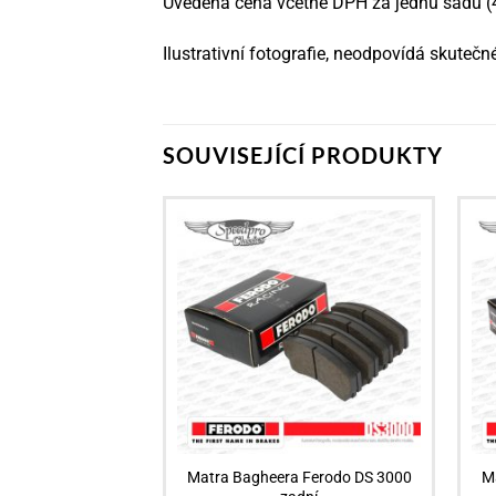
Uvedená cena včetně DPH za jednu sadu (4
Ilustrativní fotografie, neodpovídá skute
SOUVISEJÍCÍ PRODUKTY
Matra Bagheera Ferodo DS 3000
M