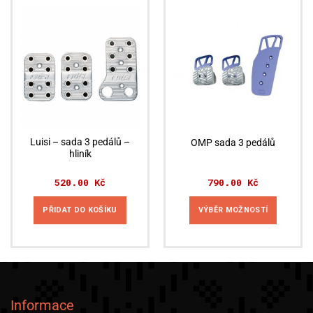
Luisi – sada 3 pedálů –
OMP sada 3 pedálů
hliník
520.00
Kč
790.00
Kč
PŘIDAT DO KOŠÍKU
VÝBĚR MOŽNOSTÍ
Tento
produkt
má
více
variant.
Informace
Možnosti