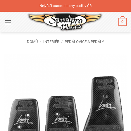
Přeskočit
Největší automobilový butik v ČR
na
obsah
0
DOMŮ
/
INTERIÉR
/
PEDÁLOVICE A PEDÁLY