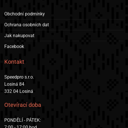
lze
vybrat
Obchodní podmínky
na
stránce
Ochrana osobních dat
produktu
Jak nakupovat
Facebook
Kontakt
Speedpro s.r.o.
Losiná 84
332 04 Losiná
Otevírací doba
PONDĚLÍ - PÁTEK:
7:00 - 17:00 hod.