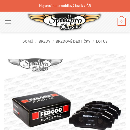
Přeskočit
Největší automobilový butik v ČR
na
obsah
0
DOMŮ
/
BRZDY
/
BRZDOVÉ DESTIČKY
/
LOTUS