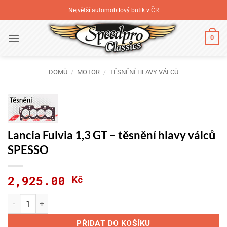
Přeskočit
Největší automobilový butik v ČR
na
obsah
0
DOMŮ
/
MOTOR
/
TĚSNĚNÍ HLAVY VÁLCŮ
Lancia Fulvia 1,3 GT – těsnění hlavy válců
SPESSO
2,925.00
Kč
Lancia Fulvia 1,3 GT - těsnění hlavy válců SPESSO množství
PŘIDAT DO KOŠÍKU