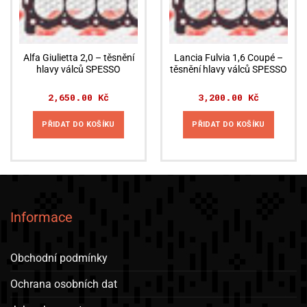
Alfa Giulietta 2,0 – těsnění
Lancia Fulvia 1,6 Coupé –
hlavy válců SPESSO
těsnění hlavy válců SPESSO
2,650.00
Kč
3,200.00
Kč
PŘIDAT DO KOŠÍKU
PŘIDAT DO KOŠÍKU
Informace
Obchodní podmínky
Ochrana osobních dat