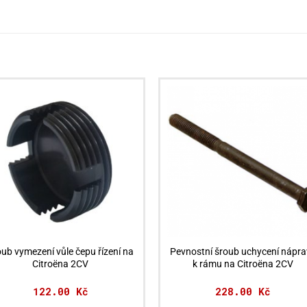
oub vymezení vůle čepu řízení na
Pevnostní šroub uchycení nápra
Citroëna 2CV
k rámu na Citroëna 2CV
122.00
Kč
228.00
Kč