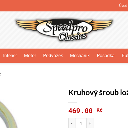
Úvod
Interiér
Motor
Podvozek
Mechanik
Posádka
But
K
Kruhový šroub lo
469.00
Kč
Kruhový šroub ložiska na Cit