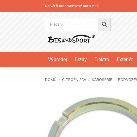
Přeskočit
Největší automobilový butik v ČR
na
obsah
Výprodej
Brzdy
Elektro
Exteriér
DOMŮ
/
CITROËN 2CV
/
KAROSERIE
/
PODVOZE