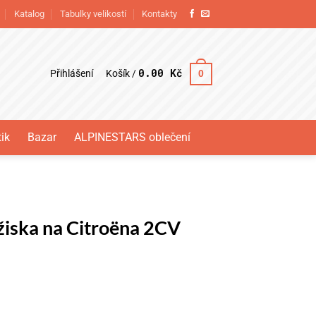
Katalog
Tabulky velikostí
Kontakty
0.00
Kč
Přihlášení
0
Košík /
ik
Bazar
ALPINESTARS oblečení
žiska na Citroëna 2CV
roëna 2CV množství