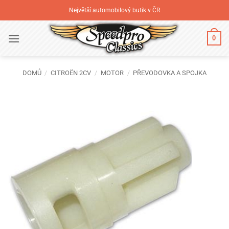
Přeskočit
Největší automobilový butik v ČR
na
obsah
0
DOMŮ
/
CITROËN 2CV
/
MOTOR
/
PŘEVODOVKA A SPOJKA