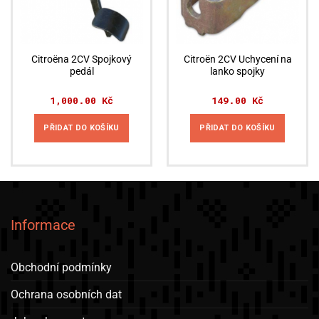
Citroëna 2CV Spojkový
Citroën 2CV Uchycení na
pedál
lanko spojky
1,000.00
Kč
149.00
Kč
PŘIDAT DO KOŠÍKU
PŘIDAT DO KOŠÍKU
Informace
Obchodní podmínky
Ochrana osobních dat