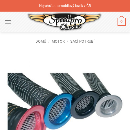
Přeskočit
Největší automobilový butik v ČR
na
obsah
0
DOMŮ
/
MOTOR
/
SACÍ POTRUBÍ