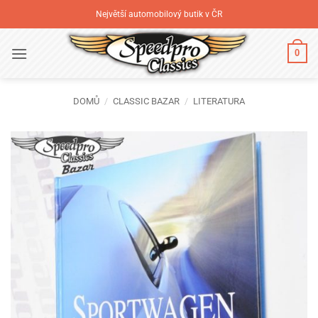
Přeskočit
Největší automobilový butik v ČR
na
obsah
0
DOMŮ
/
CLASSIC BAZAR
/
LITERATURA