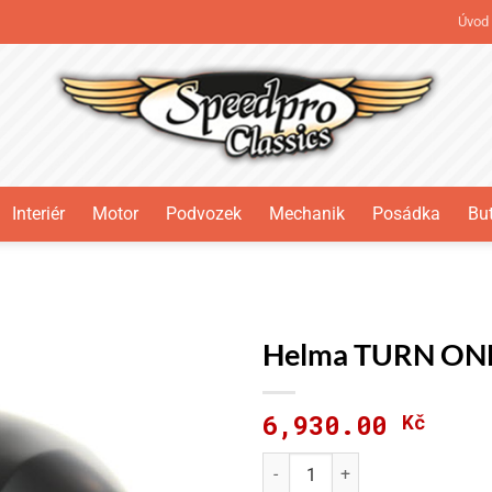
Úvod
Interiér
Motor
Podvozek
Mechanik
Posádka
But
Helma TURN ONE 
6,930.00
Kč
Helma TURN ONE Jet-RS noir 