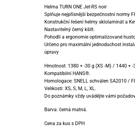
Helma TURN ONE Jet-RS noir
Splňuje nejpřísnější bezpečnostní normy F
Konstrukční řešení helmy sklolaminát a Ke
Nastavitelný černý kšilt.
Pohodlí a ergonomie optimalizované hustou
Určeno pro maximální jednoduchost instala
úpravy
Hmotnost: 1380 + -30 g (XS -M) / 1440 + -3
Kompatibilní HANS®.
Homologace: SNELL schválen SA2010 / FI
Velikosti: XS, S, M, L, XL.
Do poznámky vždy uvádějte vámi požadova
Barva: černá matná.
Cena za kus s DPH