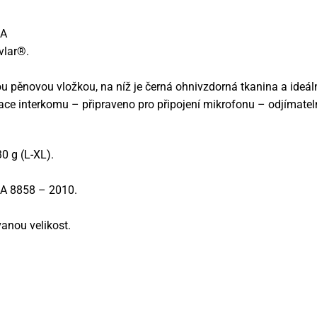
IA
vlar®.
 pěnovou vložkou, na níž je černá ohnivzdorná tkanina a ideál
ce interkomu – připraveno pro připojení mikrofonu – odjímateln
0 g (L-XL).
A 8858 – 2010.
nou velikost.