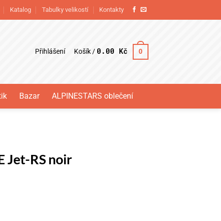
Katalog
Tabulky velikostí
Kontakty
0.00
Kč
Přihlášení
0
Košík /
ik
Bazar
ALPINESTARS oblečení
Jet-RS noir
množství