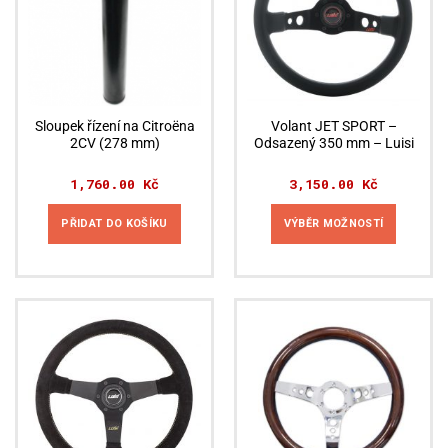
Sloupek řízení na Citroëna
Volant JET SPORT –
2CV (278 mm)
Odsazený 350 mm – Luisi
1,760.00
Kč
3,150.00
Kč
PŘIDAT DO KOŠÍKU
VÝBĚR MOŽNOSTÍ
Tento
produkt
má
více
variant.
Možnosti
lze
vybrat
na
stránce