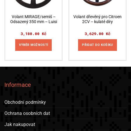
produktu
Volant MIRAGE/semiš –
Volant dřevěný pro Citroen
Odsazený 350 mm – Luisi
2CV – kulaté díry
3,180.00
Kč
3,629.00
Kč
VÝBĚR MOŽNOSTÍ
PŘIDAT DO KOŠÍKU
Tento
produkt
má
více
variant.
Informace
Možnosti
lze
vybrat
Obchodní podmínky
na
stránce
Ochrana osobních dat
produktu
Jak nakupovat