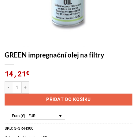
GREEN impregnační olej na filtry
14,21
€
GREEN impregnační olej na filtry množství
PŘIDAT DO KOŠÍKU
Euro (€) - EUR
SKU:
G-GR-H300