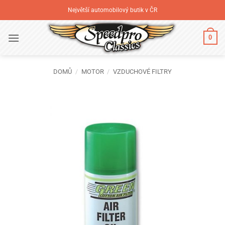
Přeskočit
Největší automobilový butik v ČR
na
obsah
0
DOMŮ
/
MOTOR
/
VZDUCHOVÉ FILTRY