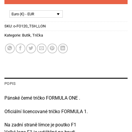
Euro (€) - EUR
SKU:
o-FO120_TSH_LON
Kategorie:
Butik
,
Trička
POPIS
Pánské černé t
ričko FORMULA ONE .
Oficiální licencované tričko FORMULA 1.
N
a zadní straně límce je poutko F1