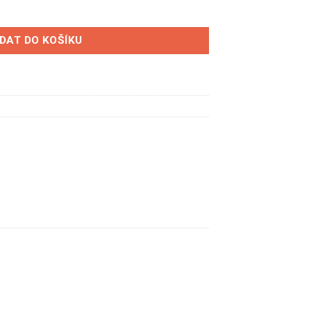
lavy válců SPESSO množství
IDAT DO KOŠÍKU