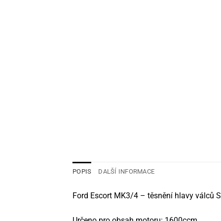
POPIS
DALŠÍ INFORMACE
Ford Escort MK3/4 – těsnění hlavy válců
Určeno pro obsah motoru: 1600ccm.