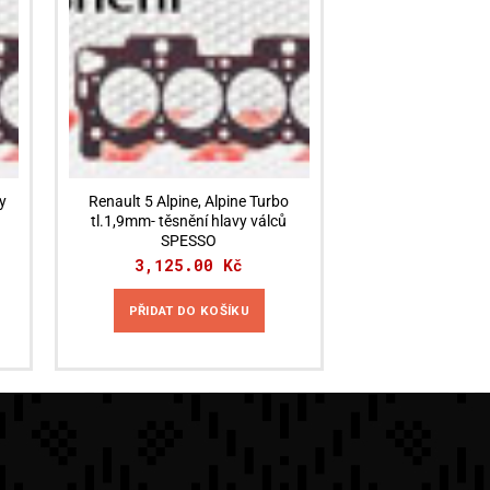
y
Renault 5 Alpine, Alpine Turbo
tl.1,9mm- těsnění hlavy válců
SPESSO
3,125.00
Kč
PŘIDAT DO KOŠÍKU