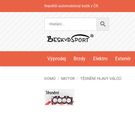
Přeskočit
Největší automobilový butik v ČR
na
obsah
Výprodej
Brzdy
Elektro
Exteriér
DOMŮ
/
MOTOR
/
TĚSNĚNÍ HLAVY VÁLCŮ