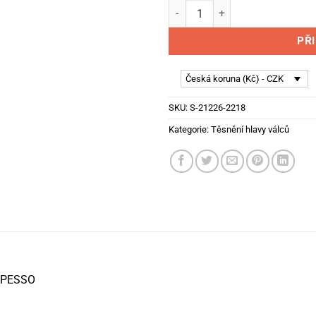
Ford Escort MK3/4 - těsnění h
PŘ
Česká koruna (Kč) - CZK
SKU:
S-21226-2218
Kategorie:
Těsnění hlavy válců
 SPESSO