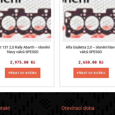
at 131 2,0 Rally Abarth – těsnění
Alfa Giulietta 2,0 – těsnění hlav
hlavy válců SPESSO
válců SPESSO
2,975.00
Kč
2,650.00
Kč
PŘIDAT DO KOŠÍKU
PŘIDAT DO KOŠÍKU
takt
Otevírací doba