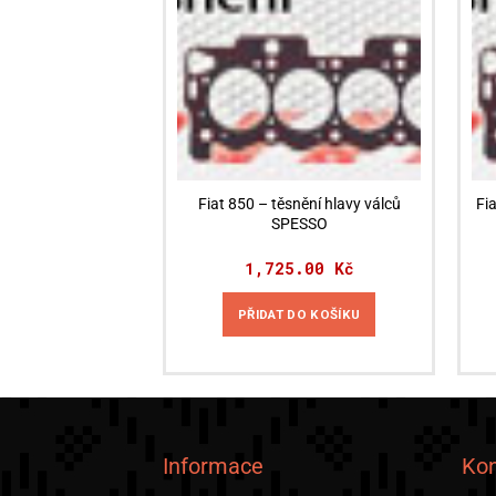
Fiat 850 – těsnění hlavy válců
Fi
SPESSO
1,725.00
Kč
PŘIDAT DO KOŠÍKU
Informace
Kon