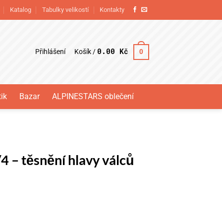
Katalog
Tabulky velikostí
Kontakty
0.00
Kč
Přihlášení
0
Košík /
ik
Bazar
ALPINESTARS oblečení
4 – těsnění hlavy válců