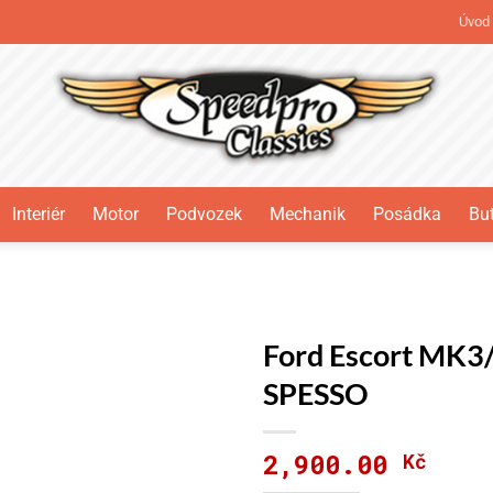
Úvod
Interiér
Motor
Podvozek
Mechanik
Posádka
But
Ford Escort MK3/
SPESSO
2,900.00
Kč