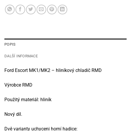
POPIS
DALŠÍ INFORMACE
Ford Escort MK1/MK2 – hliníkový chladič RMD
Výrobce RMD
Použitý materiál: hliník
Nový díl.
Dvě varianty uchyceni horní hadice: