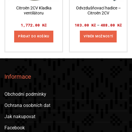
Citroën 2CV Kladka
Odvzdušňovací hadice –
ventilátoru
Citroën 2CV
1,772.00
Kč
103.00
Kč
488.00
Kč
Rozpě
–
cen:
103.0
až
PŘIDAT DO KOŠÍKU
VÝBĚR MOŽNOSTÍ
488.0
Tento
produkt
má
více
variant.
Informace
Možnosti
lze
vybrat
Obchodní podmínky
na
stránce
Ochrana osobních dat
produktu
Jak nakupovat
Facebook