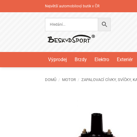
Přeskočit
Největší automobilový butik v ČR
na
obsah
Výprodej
Brzdy
Elektro
Exteriér
DOMŮ
/
MOTOR
/
ZAPALOVACÍ CÍVKY, SVÍČKY, K