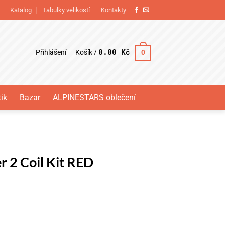
Katalog
Tabulky velikostí
Kontakty
0.00
Kč
Přihlášení
0
Košík /
ik
Bazar
ALPINESTARS oblečení
r 2 Coil Kit RED
RED množství