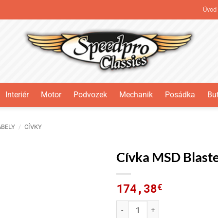
Úvod
Interiér
Motor
Podvozek
Mechanik
Posádka
But
ABELY
/
CÍVKY
Cívka MSD Blaste
174,38
€
Cívka MSD Blaster 2 Coil Kit 