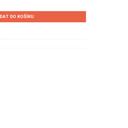
í kotouče - Performance množství
IDAT DO KOŠÍKU