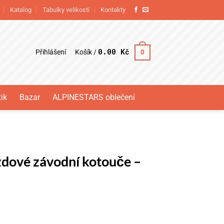
Katalog
Tabulky velikostí
Kontakty
0.00
Kč
Přihlášení
0
Košík /
ik
Bazar
ALPINESTARS oblečení
zdové závodní kotouče –