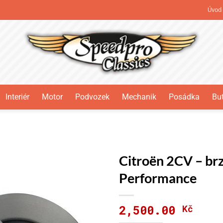
Úvod
Interiér
Motor
Podvozek
Mechanik
Posádka
But
Citroën 2CV – br
Performance
2,500.00
Kč