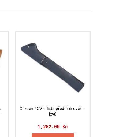
s
Citroën 2CV – lišta předních dveří –
–
levá
1,282.00
Kč