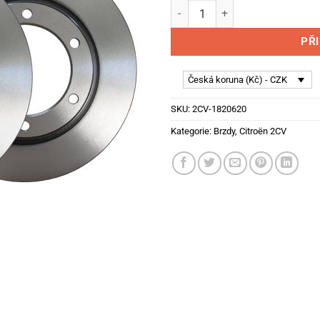
Citroën 2CV - brzdové závodn
PŘ
Česká koruna (Kč) - CZK
SKU:
2CV-1820620
Kategorie:
Brzdy
,
Citroën 2CV