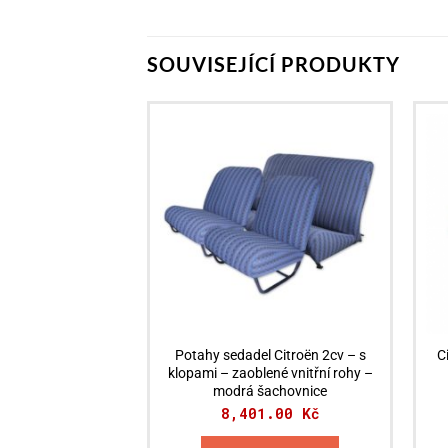
SOUVISEJÍCÍ PRODUKTY
Potahy sedadel Citroën 2cv – s
C
klopami – zaoblené vnitřní rohy –
modrá šachovnice
8,401.00
Kč