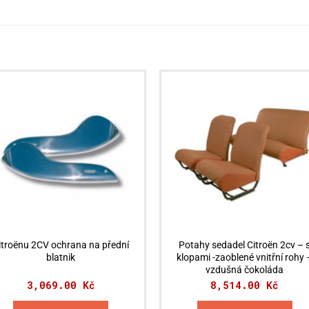
itroënu 2CV ochrana na přední
Potahy sedadel Citroën 2cv – 
blatnik
klopami -zaoblené vnitřní rohy 
vzdušná čokoláda
3,069.00
Kč
8,514.00
Kč