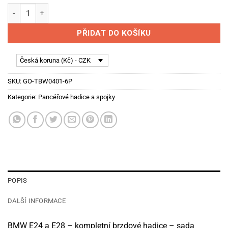
BMW E24 a E28 - kompletní brzdové hadice - sada množství
PŘIDAT DO KOŠÍKU
Česká koruna (Kč) - CZK
SKU:
GO-TBW0401-6P
Kategorie:
Pancéřové hadice a spojky
POPIS
DALŠÍ INFORMACE
BMW E24 a E28 – kompletní brzdové hadice – sada