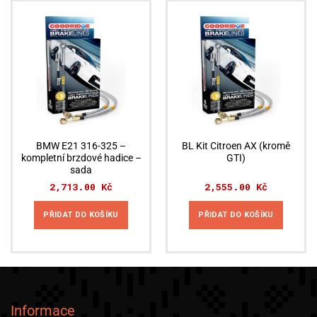
BMW E21 316-325 –
BL Kit Citroen AX (kromě
kompletní brzdové hadice –
GTI)
sada
2,713.00
Kč
2,555.00
Kč
PŘIDAT DO KOŠÍKU
PŘIDAT DO KOŠÍKU
Informace