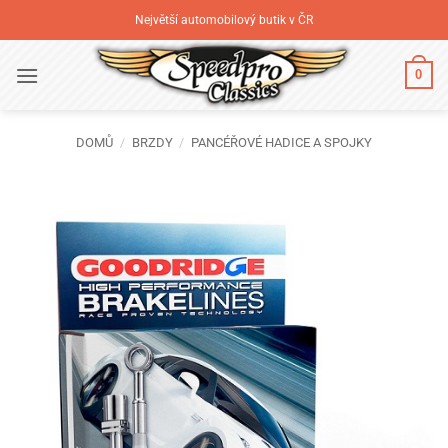
Přeskočit
Největší automobilový butik v ČR
na
obsah
0
DOMŮ
/
BRZDY
/
PANCÉŘOVÉ HADICE A SPOJKY