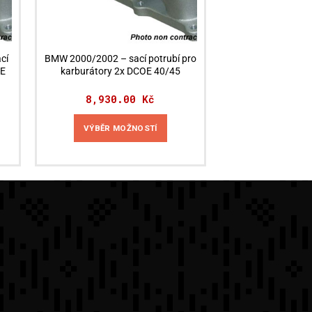
cí
BMW 2000/2002 – sací potrubí pro
OE
karburátory 2x DCOE 40/45
8,930.00
Kč
VÝBĚR MOŽNOSTÍ
Tento
produkt
má
více
variant.
Možnosti
lze
vybrat
na
stránce
produktu