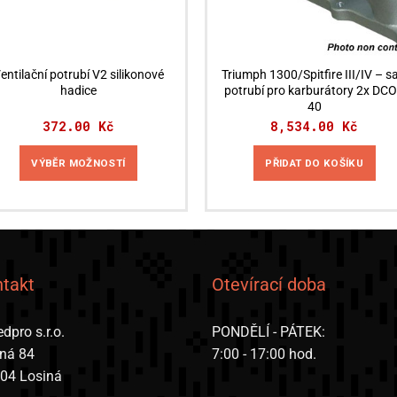
entilační potrubí V2 silikonové
Triumph 1300/Spitfire III/IV – sa
hadice
potrubí pro karburátory 2x DC
40
372.00
Kč
8,534.00
Kč
VÝBĚR MOŽNOSTÍ
PŘIDAT DO KOŠÍKU
Tento
produkt
má
více
variant.
takt
Otevírací doba
Možnosti
lze
dpro s.r.o.
PONDĚLÍ - PÁTEK:
vybrat
iná 84
7:00 - 17:00 hod.
na
 04 Losiná
stránce
produktu