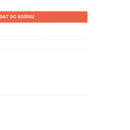
trubí pro karburátory 3x DCOE 45 množství
IDAT DO KOŠÍKU