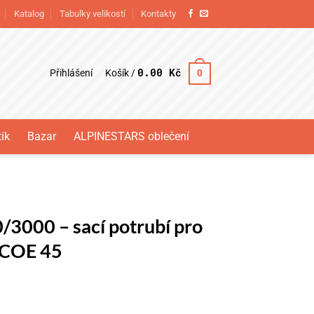
Katalog
Tabulky velikostí
Kontakty
0.00
Kč
Přihlášení
0
Košík /
ik
Bazar
ALPINESTARS oblečení
000 – sací potrubí pro
DCOE 45