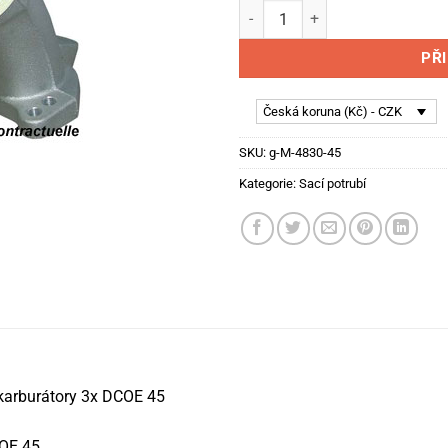
BMW 2500/2800/3000 - sací po
PŘ
Česká koruna (Kč) - CZK
SKU:
g-M-4830-45
Kategorie:
Sací potrubí
karburátory 3x DCOE 45
COE 45