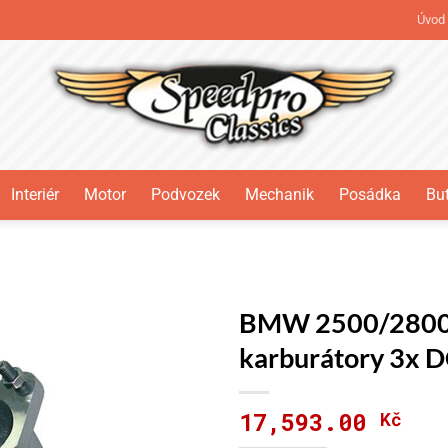
Úvod
Interiér
Motor
Podvozek
Mechanik
Posádka
But
BMW 2500/2800/3
karburátory 3x 
17,593.00
Kč