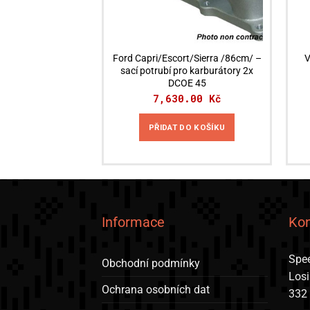
Ford Capri/Escort/Sierra /86cm/ –
V
sací potrubí pro karburátory 2x
DCOE 45
7,630.00
Kč
PŘIDAT DO KOŠÍKU
Informace
Kon
Spee
Obchodní podmínky
Los
Ochrana osobních dat
332