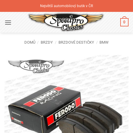
Přeskočit
Největší automobilový butik v ČR
na
obsah
0
DOMŮ
/
BRZDY
/
BRZDOVÉ DESTIČKY
/
BMW