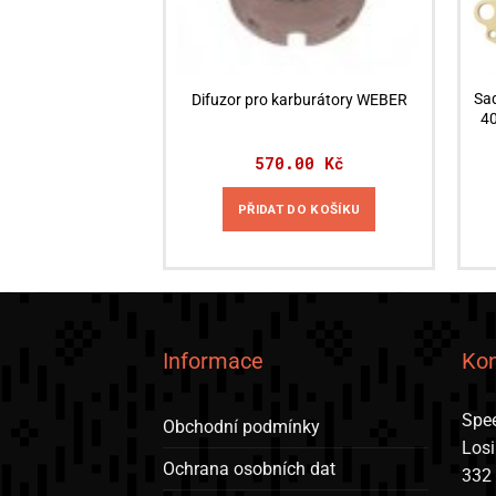
Sa
Difuzor pro karburátory WEBER
40
570.00
Kč
PŘIDAT DO KOŠÍKU
Informace
Kon
Spee
Obchodní podmínky
Los
Ochrana osobních dat
332