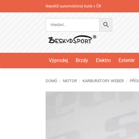
Přeskočit
Největší automobilový butik v ČR
na
obsah
Výprodej
Brzdy
Elektro
Exteriér
DOMŮ
/
MOTOR
/
KARBURÁTORY WEBER
/
PŘÍS