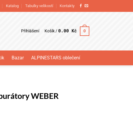
Katalog
Tabulky velikostí
Kontakty
0.00
Kč
Přihlášení
0
Košík /
ik
Bazar
ALPINESTARS oblečení
rburátory WEBER
BER množství