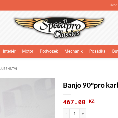
Úvod
Interiér
Motor
Podvozek
Mechanik
Posádka
But
LUŠENSTVÍ
Banjo 90°pro ka
467.00
Kč
Banjo 90°pro karburátory WE