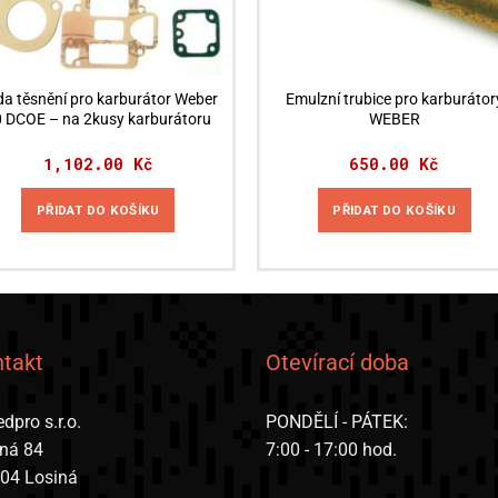
da těsnění pro karburátor Weber
Emulzní trubice pro karburátor
 DCOE – na 2kusy karburátoru
WEBER
1,102.00
Kč
650.00
Kč
PŘIDAT DO KOŠÍKU
PŘIDAT DO KOŠÍKU
takt
Otevírací doba
dpro s.r.o.
PONDĚLÍ - PÁTEK:
iná 84
7:00 - 17:00 hod.
 04 Losiná