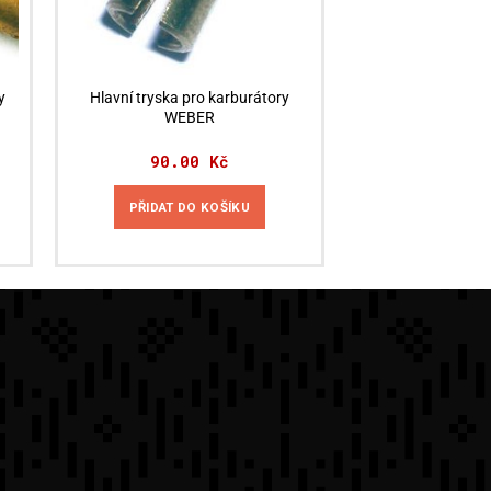
y
Hlavní tryska pro karburátory
WEBER
90.00
Kč
PŘIDAT DO KOŠÍKU