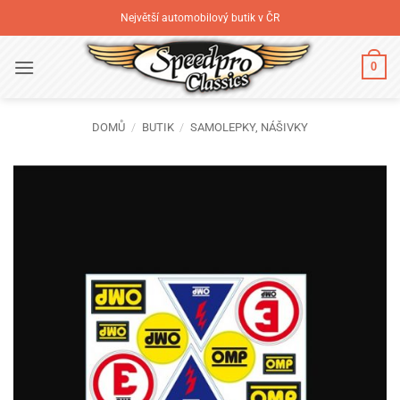
Přeskočit
Největší automobilový butik v ČR
na
obsah
0
DOMŮ
/
BUTIK
/
SAMOLEPKY, NÁŠIVKY