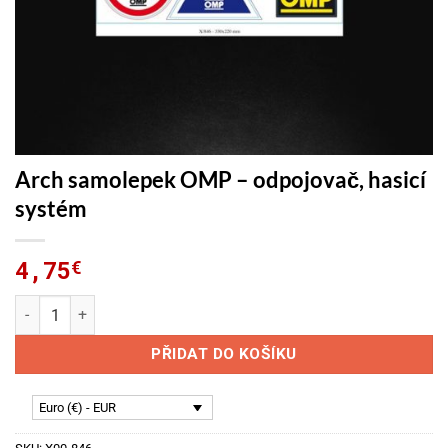
Arch samolepek OMP – odpojovač, hasicí
systém
4,75
€
Arch samolepek OMP - odpojovač, hasicí systém množství
PŘIDAT DO KOŠÍKU
Euro (€) - EUR