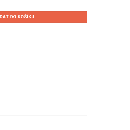
y spolujezdce-R5 množství
IDAT DO KOŠÍKU