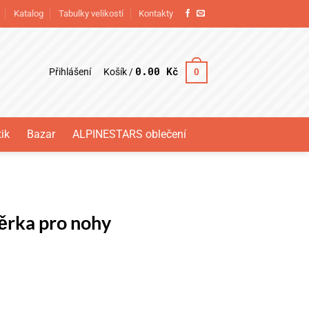
Katalog
Tabulky velikostí
Kontakty
0.00
Kč
Přihlášení
0
Košík /
ik
Bazar
ALPINESTARS oblečení
ěrka pro nohy