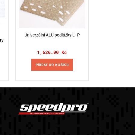
Univerzální ALU podlážky L+P
ry
1,626.00
Kč
PŘIDAT DO KOŠÍKU