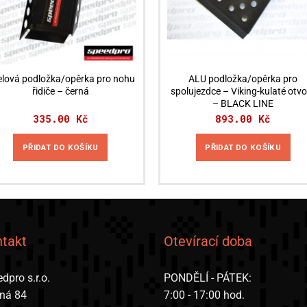
lová podložka/opěrka pro nohu
ALU podložka/opěrka pro
řidiče – černá
spolujezdce – Viking-kulaté otvo
– BLACK LINE
335.00
Kč
893.00
Kč
PŘIDAT DO KOŠÍKU
PŘIDAT DO KOŠÍKU
takt
Otevírací doba
dpro s.r.o.
PONDĚLÍ - PÁTEK:
iná 84
7:00 - 17:00 hod.