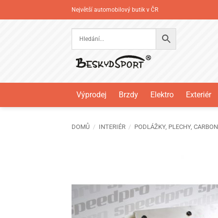
Přeskočit
Největší automobilový butik v ČR
na
obsah
Výprodej
Brzdy
Elektro
Exteriér
DOMŮ
/
INTERIÉR
/
PODLÁŽKY, PLECHY, CARBO