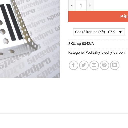
ALU podložka/opěrka pro noh
PŘ
Česká koruna (Kč) - CZK
SKU:
sp-0342/A
Kategorie:
Podlážky, plechy, carbon