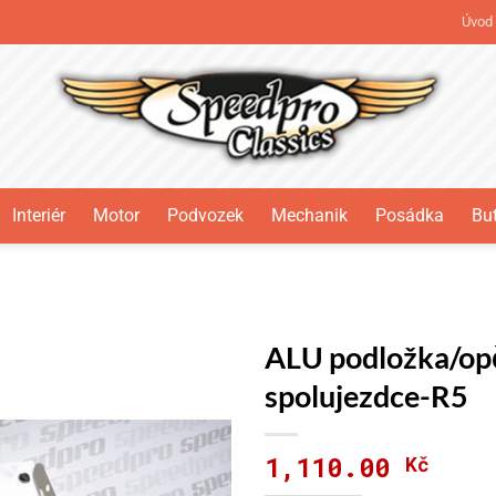
Úvod
Interiér
Motor
Podvozek
Mechanik
Posádka
But
N
ALU podložka/op
spolujezdce-R5
1,110.00
Kč