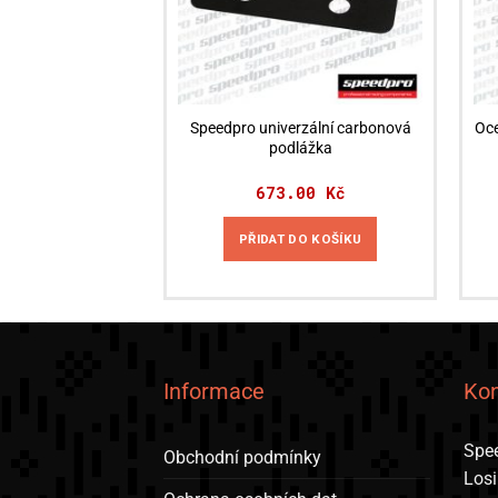
Speedpro univerzální carbonová
Oce
podlážka
673.00
Kč
PŘIDAT DO KOŠÍKU
Informace
Kon
Spee
Obchodní podmínky
Los