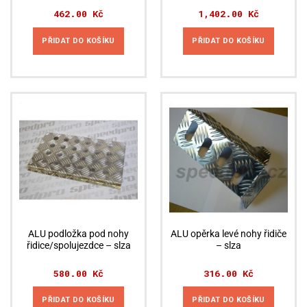
462.00
Kč
1,402.00
Kč
PŘIDAT DO KOŠÍKU
PŘIDAT DO KOŠÍKU
ALU podložka pod nohy
ALU opěrka levé nohy řidiče
řidice/spolujezdce – slza
– slza
580.00
Kč
316.00
Kč
PŘIDAT DO KOŠÍKU
PŘIDAT DO KOŠÍKU