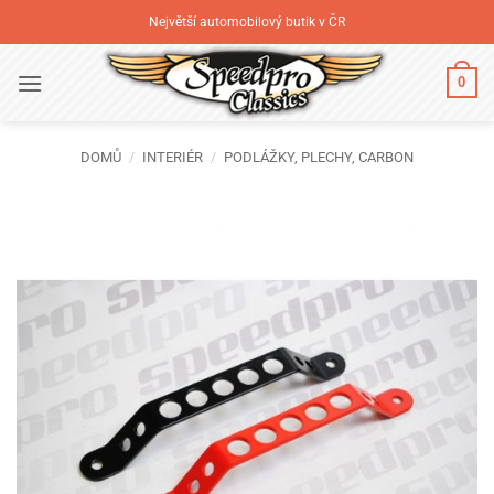
Přeskočit
Největší automobilový butik v ČR
na
obsah
0
DOMŮ
/
INTERIÉR
/
PODLÁŽKY, PLECHY, CARBON