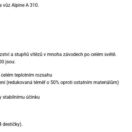
 vůz Alpine A 310.
zství a stupňů vítězů v mnoha závodech po celém světě.
0 jsou:
 v celém teplotním rozsahu
zení (redukovaná téměř o 50% oproti ostatním materiálům)
y stabilnímu účinku
 destičky).