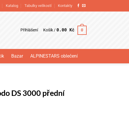
Katalog
Tabulky velikostí
Kontakty
0.00
Kč
Přihlášení
0
Košík /
ik
Bazar
ALPINESTARS oblečení
odo DS 3000 přední
přední množství