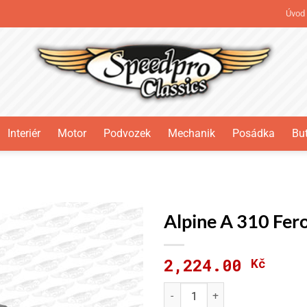
Úvod
Interiér
Motor
Podvozek
Mechanik
Posádka
But
Alpine A 310 Fer
2,224.00
Kč
Alpine A 310 Ferodo DS 3000 