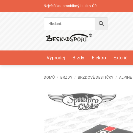
Přeskočit
Největší automobilový butik v ČR
na
obsah
Výprodej
Brzdy
Elektro
Exteriér
DOMŮ
/
BRZDY
/
BRZDOVÉ DESTIČKY
/
ALPINE