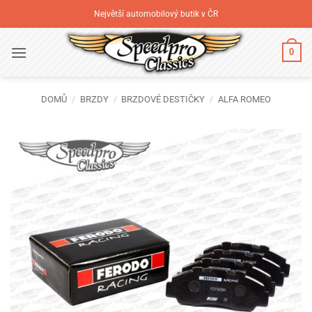
Přeskočit
Největší automobilový butik v ČR
na
obsah
0
DOMŮ
/
BRZDY
/
BRZDOVÉ DESTIČKY
/
ALFA ROMEO