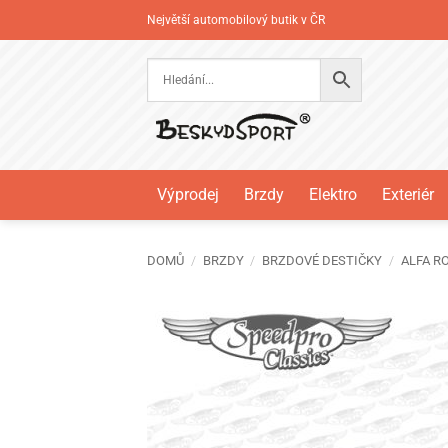
Přeskočit
Největší automobilový butik v ČR
na
obsah
Výprodej
Brzdy
Elektro
Exteriér
DOMŮ
/
BRZDY
/
BRZDOVÉ DESTIČKY
/
ALFA R