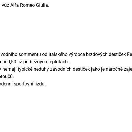
 vůz Alfa Romeo Giulia.
ávodního sortimentu od italského výrobce brzdových destiček Fe
ní 0,50 již při běžných teplotách.
y nemají typické neduhy závodních destiček jako je náročné zajet
kotoučů.
odenní sportovní jízdu.