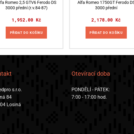
lfa Romeo 2,5 GTV6 Ferodo DS
Alfa Romeo 1750GT Ferodo D
3000 přední (r.v.84-87)
3000 přední
1,952.00
Kč
2,178.00
Kč
PŘIDAT DO KOŠÍKU
PŘIDAT DO KOŠÍKU
takt
Otevírací doba
dpro s.r.o.
PONDĚLÍ - PÁTEK:
iná 84
7:00 - 17:00 hod.
 04 Losiná