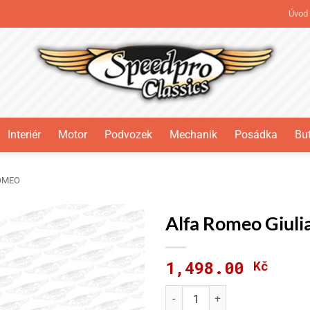
Úvod
Interiér
Motor
Podvozek
Mechanik
Posádka
But
OMEO
Alfa Romeo Giuli
1,498.00
Kč
Alfa Romeo Giulia Ferodo DS 