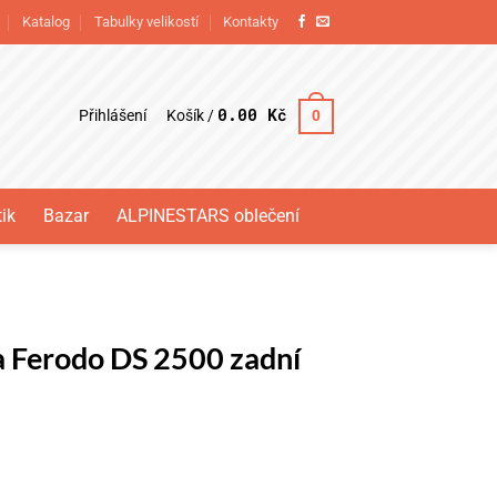
Katalog
Tabulky velikostí
Kontakty
0.00
Kč
Přihlášení
0
Košík /
ik
Bazar
ALPINESTARS oblečení
a Ferodo DS 2500 zadní
2500 zadní množství