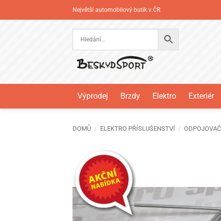
Přeskočit
Největší automobilový butik v ČR
na
obsah
Výprodej
Brzdy
Elektro
Exteriér
DOMŮ
/
ELEKTRO PŘÍSLUŠENSTVÍ
/
ODPOJOVAČ