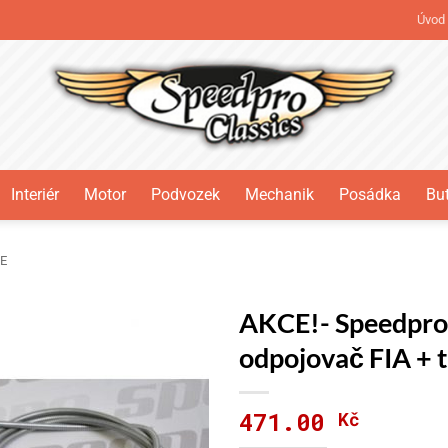
Úvod
Interiér
Motor
Podvozek
Mechanik
Posádka
But
E
AKCE!- Speedpro 
odpojovač FIA + 
471.00
Kč