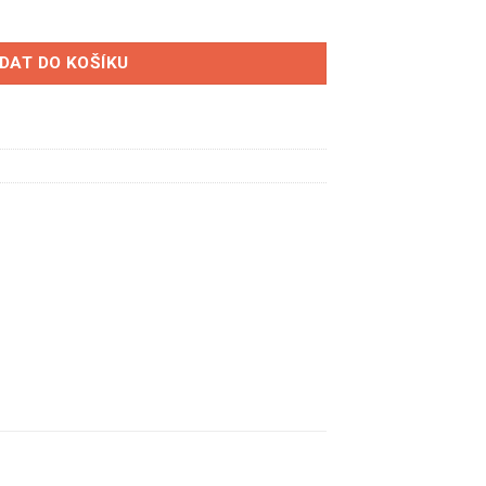
iový odpojovač FIA + táhlo množství
IDAT DO KOŠÍKU