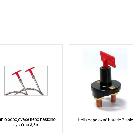
áhlo odpojovače nebo hasicího
Hella odpojovač baterie 2-póly
systému 3,8m