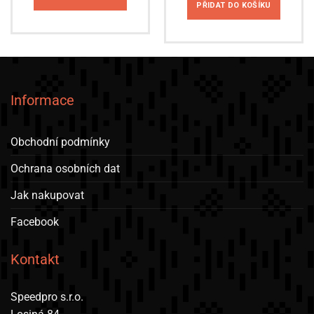
6,908.00 Kč.
6,176.00 K
PŘIDAT DO KOŠÍKU
Informace
Obchodní podmínky
Ochrana osobních dat
Jak nakupovat
Facebook
Kontakt
Speedpro s.r.o.