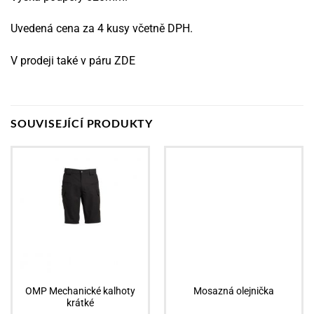
Uvedená cena za 4 kusy včetně DPH.
V prodeji také v páru
ZDE
SOUVISEJÍCÍ PRODUKTY
Bazar
OMP Mechanické kalhoty
Mosazná olejnička
krátké