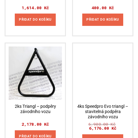
1,614.00
Kč
400.00
Kč
PŘIDAT DO KOŠÍKU
PŘIDAT DO KOŠÍKU
Akční nabídka
2ks Triangl – podpěry
4ks Speedpro Evo triangl –
závodního vozu
stavitelná podpěra
závodního vozu
2,178.00
Kč
6,908.00
Kč
Původní
6,176.00
Kč
Aktuální
cena
cena
byla:
je:
PŘIDAT DO KOŠÍKU