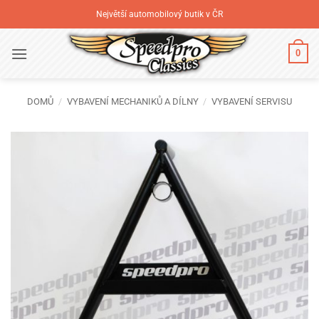
Přeskočit
Největší automobilový butik v ČR
na
obsah
0
DOMŮ
/
VYBAVENÍ MECHANIKŮ A DÍLNY
/
VYBAVENÍ SERVISU