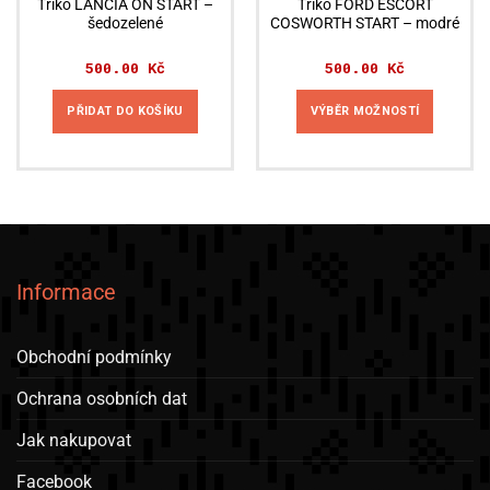
Triko LANCIA ON START –
Triko FORD ESCORT
šedozelené
COSWORTH START – modré
500.00
Kč
500.00
Kč
PŘIDAT DO KOŠÍKU
VÝBĚR MOŽNOSTÍ
Tento
produkt
má
více
variant.
Možnosti
lze
Informace
vybrat
na
stránce
Obchodní podmínky
produktu
Ochrana osobních dat
Jak nakupovat
Facebook