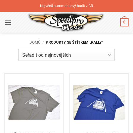
Přeskočit
Největší automobilový butik v ČR
na
obsah
0
DOMŮ
/
PRODUKTY SE ŠTÍTKEM „RALLY“