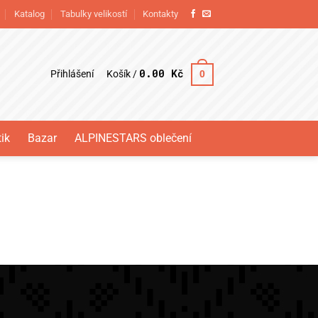
Katalog
Tabulky velikostí
Kontakty
0.00
Kč
Přihlášení
0
Košík /
ik
Bazar
ALPINESTARS oblečení