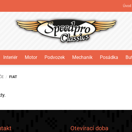
Úvod
Interiér
Motor
Podvozek
Mechanik
Posádka
But
ČE
/
FIAT
ty.
takt
Otevírací doba