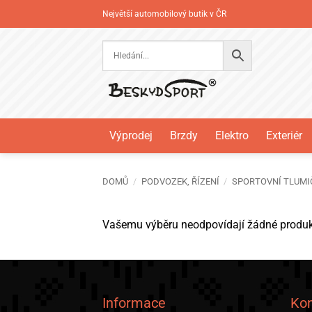
Přeskočit
Největší automobilový butik v ČR
na
obsah
Výprodej
Brzdy
Elektro
Exteriér
DOMŮ
/
PODVOZEK, ŘÍZENÍ
/
SPORTOVNÍ TLUMI
Vašemu výběru neodpovídají žádné produk
Informace
Kon