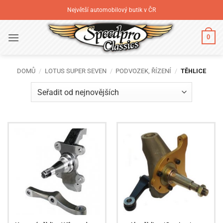
Přeskočit
Největší automobilový butik v ČR
na
obsah
0
DOMŮ
/
LOTUS SUPER SEVEN
/
PODVOZEK, ŘÍZENÍ
/
TĚHLICE