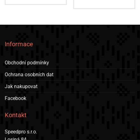
Tento
produkt
má
více
variant.
Možnosti
lze
Informace
vybrat
na
stránce
Obchodní podmínky
produktu
Ochrana osobních dat
Jak nakupovat
Facebook
Kontakt
Speedpro s.r.o.
Losiná 84