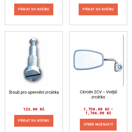
PŘIDAT DO KOŠÍKU
PŘIDAT DO KOŠÍKU
Citroën 2CV – Vnější
Šroub pro upevnění zrcátka
zrcátko
123.00
Kč
1,750.00
Kč
–
1,766.00
Kč
Rozpětí
cen:
1,750.00 K
PŘIDAT DO KOŠÍKU
až
VÝBĚR MOŽNOSTÍ
1,766.00 K